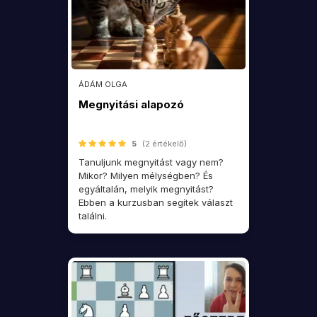
ÁDÁM OLGA
Megnyitási alapozó
5
(2 értékelő)
Tanuljunk megnyitást vagy nem?
Mikor? Milyen mélységben? És
egyáltalán, melyik megnyitást?
Ebben a kurzusban segítek választ
találni.