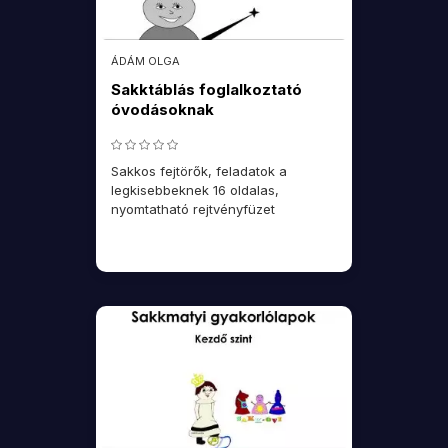
ÁDÁM OLGA
Sakktáblás foglalkoztató
óvodásoknak
Sakkos fejtörők, feladatok a
legkisebbeknek 16 oldalas,
nyomtatható rejtvényfüzet