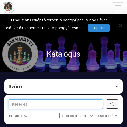
Togg
navig
Elindult az Önképzőkörben a pontgyűjtés! A havi/ éves
×
előfizetők vehetnek részt a pontgyűjtésben.
Toplista
Katalógus
Szűrő
Találatok:
57