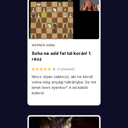
WERNER ANNA
Soha ne add fel túl korán! 1.
rész
5
(1 értékelő)
Nincs olyan sakkozó, aki ne került
volna még anyagi hátrányba. De mit
lehet tenni ilyenkor? A leckéből
kiderül.