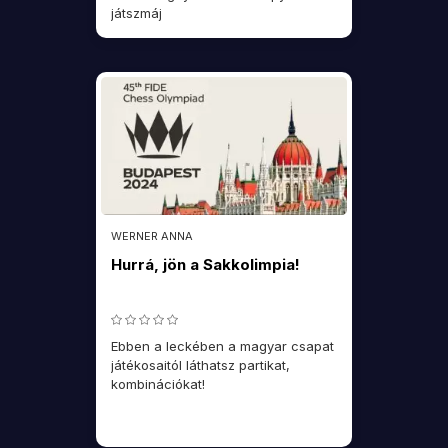
játszmáj
WERNER ANNA
Hurrá, jön a Sakkolimpia!
Ebben a leckében a magyar csapat
játékosaitól láthatsz partikat,
kombinációkat!