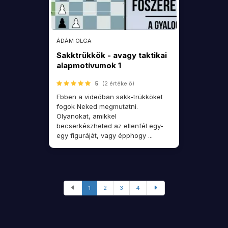
ÁDÁM OLGA
Sakktrükkök - avagy taktikai
alapmotívumok 1
5
(2 értékelő)
Ebben a videóban sakk-trükköket
fogok Neked megmutatni.
Olyanokat, amikkel
becserkészheted az ellenfél egy-
egy figuráját, vagy épphogy ...
1
2
3
4