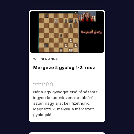
WERNER ANNA
Mérgezett gyalog 1-2. rész
Néha egy gyalogot első ránézésre
ingyen le tudunk venni a tábláról,
aztán nagy árat kell fizetnünk.
Megnézzük, melyek a mérgezett
gyalogok!