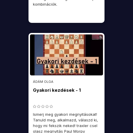
kombinációk.
ÁDÁM OLGA
Gyakori kezdések - 1
Ismerj meg gyakori megnyitásokat!
Tanuld meg, alkalmazd, válaszd ki,
hogy mi fekszik neked! traxler csel
olasz megnyitás Paul Morpy