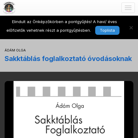
Togg
navig
Elindult az Önképzőkörben a pontgyűjtés! A havi/ éves
×
előfizetők vehetnek részt a pontgyűjtésben.
Toplista
ÁDÁM OLGA
Sakktáblás foglalkoztató óvodásoknak