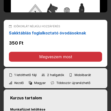
IDŐKORLÁT NÉLKÜLI HOZZÁFÉRÉS
Sakktáblás foglalkoztató óvodásoknak
350 Ft
Megveszem most
1
letölthető fájl
2
hallgatók
Mobilbarát
Kezdő
Magyar
Többször újranézhető
Kurzus tartalom
Munkafüzet letöltése