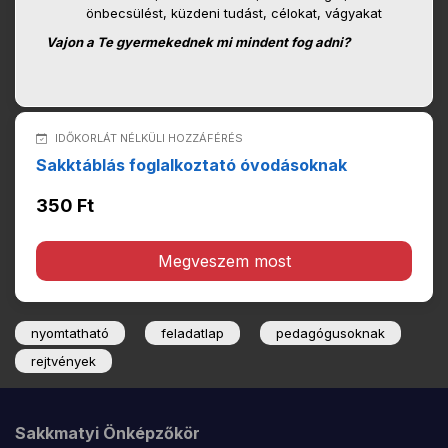
önbecsülést, küzdeni tudást, célokat, vágyakat
Vajon a Te gyermekednek mi mindent fog adni?
IDŐKORLÁT NÉLKÜLI HOZZÁFÉRÉS
Sakktáblás foglalkoztató óvodásoknak
350 Ft
Megveszem most
nyomtatható
feladatlap
pedagógusoknak
rejtvények
Sakkmatyi Önképzőkör