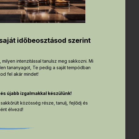
saját időbeosztásod szerint
 milyen intenzitással tanulsz meg sakkozni. Mi
elen tananyagot, Te pedig a saját tempódban
od fel akár mindet!
és újabb izgalmakkal készülünk!
akkőrült közösség része, tanulj, fejlődj és
ként élvezd!