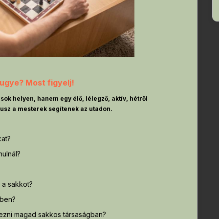
ugye? Most figyelj!
ok helyen, hanem egy élő, lélegző, aktív, hétről
lusz a mesterek segítenek az utadon.
kat?
nulnál?
 a sakkot?
őben?
rezni magad sakkos társaságban?