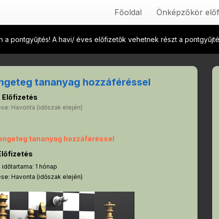
Főoldal
Önképzőkör előf
 a pontgyűjtés! A havi/ éves előfizetők vehetnek részt a pontgyűj
engeteg tananyag hozzáféréssel
Előfizetés
se: Havonta (időszak elején)
rengeteg tananyag hozzáféréssel
lőfizetés
 időtartama: 1 hónap
se: Havonta (időszak elején)