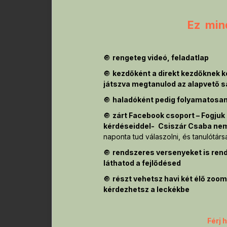
Ez mind
🔘
rengeteg videó, feladatlap
🔘
kezdőként a direkt kezdőknek k
játszva megtanulod az alapvető 
🔘
haladóként pedig folyamatosan
🔘
zárt Facebook csoport – Fogjuk
kérdéseiddel-
Csiszár Csaba ne
naponta tud válaszolni, és tanulótár
🔘
rendszeres versenyeket is rend
láthatod a fejlődésed
🔘
részt vehetsz havi két élő zoom
kérdezhetsz a leckékbe
Férj 