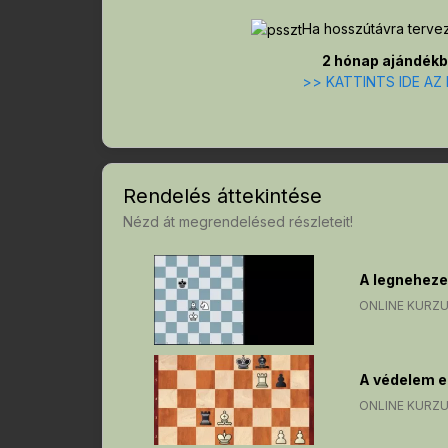
Ha hosszútávra tervez
2 hónap ajándékba
>> KATTINTS IDE AZ
Rendelés áttekintése
Nézd át megrendelésed részleteit!
A legneheze
ONLINE KURZ
A védelem e
ONLINE KURZ