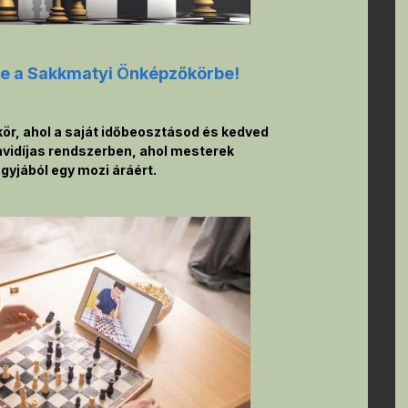
ere a Sakkmatyi Önképzőkörbe!
ör, ahol a saját időbeosztásod és kedved
avidíjas rendszerben, ahol mesterek
yjából egy mozi áráért.