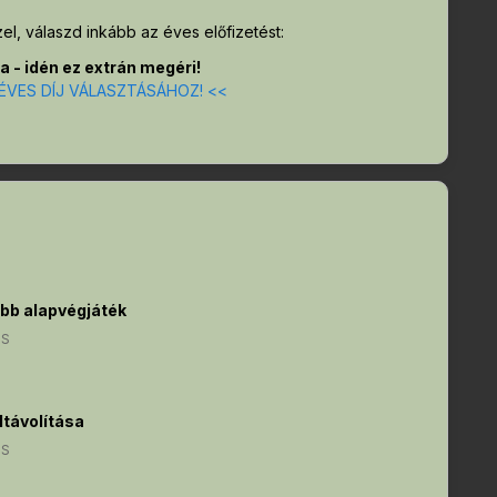
el, válaszd inkább az éves előfizetést:
 - idén ez extrán megéri!
 ÉVES DÍJ VÁLASZTÁSÁHOZ! <<
bb alapvégjáték
US
ltávolítása
US