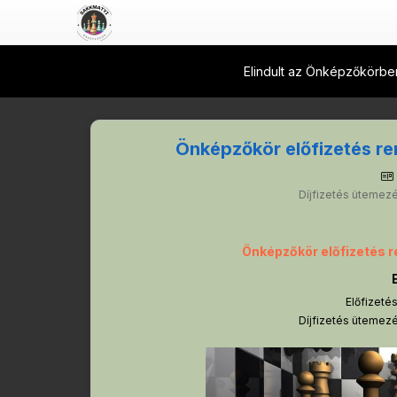
Elindult az Önképzőkörben
Önképzőkör előfizetés r
Díjfizetés ütemezé
Önképzőkör előfizetés 
E
Előfizetés
Díjfizetés ütemezé