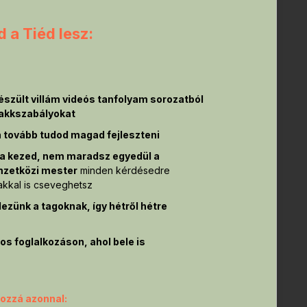
 a Tiéd lesz:
észült villám videós tanfolyam sorozatból
sakkszabályokat
 tovább tudod magad fejleszteni
 a kezed, nem maradsz egyedül a
mzetközi mester
minden kérdésedre
sakkal is cseveghetsz
ezünk a tagoknak, így hétről hétre
os foglalkozáson, ahol bele is
hozzá azonnal: