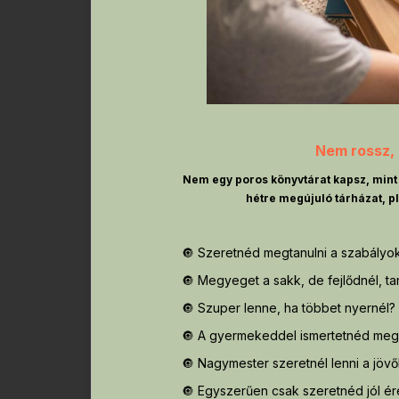
Nem rossz, 
Nem egy poros könyvtárat kapsz, mint s
hétre megújuló tárházat, p
🔘 Szeretnéd megtanulni a szabályo
🔘 Megyeget a sakk, de fejlődnél, ta
🔘 Szuper lenne, ha többet nyernél?
🔘 A gyermekeddel ismertetnéd meg
🔘 Nagymester szeretnél lenni a jöv
🔘 Egyszerűen csak szeretnéd jól é