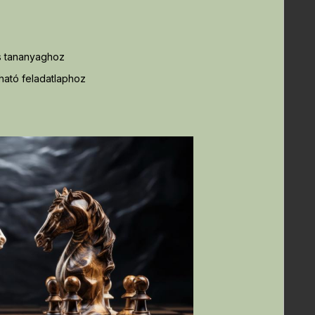
ós tananyaghoz
tható feladatlaphoz