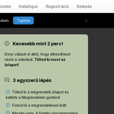
izetés
Katalógus
Regisztráció
Belépés
×
tésben.
Toplista
Kevesebb mint 2 perc!
Ennyi választ el attól, hogy elkezdhesd
nézni a videókat.
Töltsd ki most az
űrlapot!
3 egyszerű lépés
Töltsd ki a megrendelő űrlapot és
kattints a Megrendelem gombra!
Fizesd ki a megrendelésed árát!
Készen vagy. A fizetés visszaigazolása