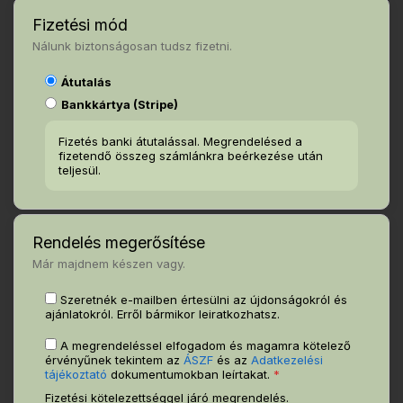
Fizetési mód
Nálunk biztonságosan tudsz fizetni.
Átutalás
Bankkártya (Stripe)
Fizetés banki átutalással. Megrendelésed a
fizetendő összeg számlánkra beérkezése után
teljesül.
Rendelés megerősítése
Már majdnem készen vagy.
Szeretnék e-mailben értesülni az újdonságokról és
ajánlatokról. Erről bármikor leiratkozhatsz.
A megrendeléssel elfogadom és magamra kötelező
érvényűnek tekintem az
ÁSZF
és az
Adatkezelési
tájékoztató
dokumentumokban leírtakat.
*
Fizetési kötelezettséggel járó megrendelés.