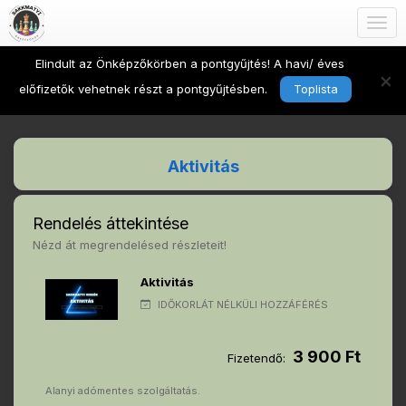
Togg
navig
Elindult az Önképzőkörben a pontgyűjtés! A havi/ éves
×
előfizetők vehetnek részt a pontgyűjtésben.
Toplista
Aktivitás
Rendelés áttekintése
Nézd át megrendelésed részleteit!
Aktivitás
IDŐKORLÁT NÉLKÜLI HOZZÁFÉRÉS
3 900 Ft
Fizetendő:
Alanyi adómentes szolgáltatás.