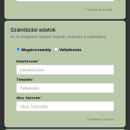
*
kötelező mezők
Számlázási adatok
Az itt megadott adatok fognak rákerülni a számládra.
Magánszemély
Vállalkozás
Irányítószám
*
Település
*
Utca, házszám
*
*
kötelező mezők