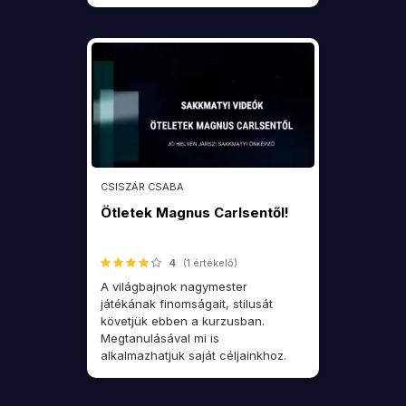
CSISZÁR CSABA
Ötletek Magnus Carlsentől!
4
(1 értékelő)
A világbajnok nagymester
játékának finomságait, stílusát
követjük ebben a kurzusban.
Megtanulásával mi is
alkalmazhatjuk saját céljainkhoz.