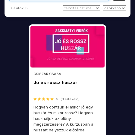
Találatok:
8
CSISZÁR CSABA
Jó és rossz huszár
5
(3 értékelő)
Hogyan döntsük el mikor jó egy
huszár és mikor rossz? Hogyan
használjuk az előny
megszerzésére? A kurzusban a
huszárt helyezzük előtérbe.