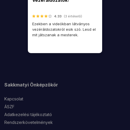
Vezéráldozatok!
4.33
(3 értékelő)
Ezekben a videókban látványos
vezéráldozatokról esik szó. Lesd el
mit játszanak a mesterek.
Sakkmatyi Önképzőkör
Kapcsolat
ÁSZF
Adatkezelési tájékoztató
Rendszerkövetelmények