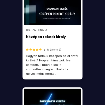
CSISZÁR CSABA
Középen rekedt király
5
(1 értékelő)
Hogyan tartsuk középen az ellenfél
királyát? Hogyan támadjuk ilyen
esetben? Ebben a lecke
sorozatban megtanulhatod a
helyes módszereket.