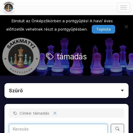
Togg
navig
Elindult az Önképzőkörben a pontgyűjtés! A havi/ éves
×
előfizetők vehetnek részt a pontgyűjtésben.
Toplista
támadás
Szűrő
Címke: támadás