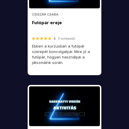
CSISZÁR CSABA
Futópár ereje
5
(1 értékelő)
Ebben a kurzusban a futópár
szerepét boncolgatjuk. Mire jó a
futópár, hogyan használjuk a
játszmáink során.