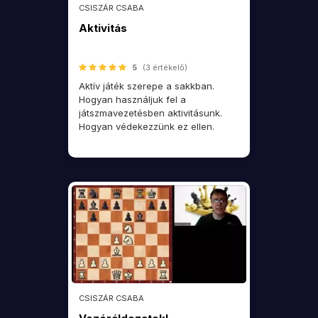
CSISZÁR CSABA
Aktivitás
5
(3 értékelő)
Aktív játék szerepe a sakkban.
Hogyan használjuk fel a
játszmavezetésben aktivitásunk.
Hogyan védekezzünk ez ellen.
CSISZÁR CSABA