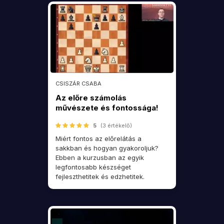
CSISZÁR CSABA
Az előre számolás
művészete és fontossága!
5
(3 értékelő)
Miért fontos az előrelátás a
sakkban és hogyan gyakoroljuk?
Ebben a kurzusban az egyik
legfontosabb készséget
fejleszthetitek és edzhetitek.