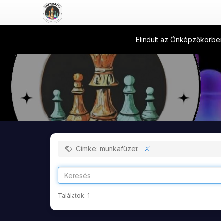
Elindult az Önképzőkörben
Címke: munkafüzet
Találatok:
1