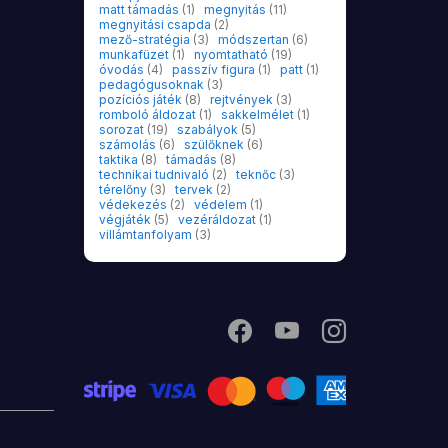
matt támadás
(1)
megnyitás
(11)
megnyitási csapda
(2)
mező-stratégia
(3)
módszertan
(6)
munkafüzet
(1)
nyomtatható
(19)
óvodás
(4)
passzív figura
(1)
patt
(1)
pedagógusoknak
(3)
pozíciós játék
(8)
rejtvények
(3)
romboló áldozat
(1)
sakkelmélet
(1)
sorozat
(19)
szabályok
(5)
számolás
(6)
szülőknek
(6)
taktika
(8)
támadás
(8)
technikai tudnivaló
(2)
teknőc
(3)
térelőny
(3)
tervek
(2)
védekezés
(2)
védelem
(1)
végjáték
(5)
vezéráldozat
(1)
villámtanfolyam
(3)