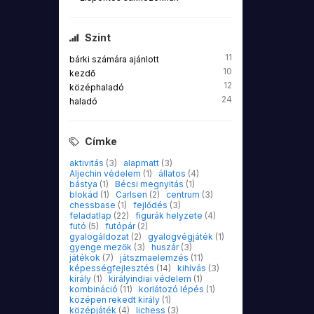
Szint
11
bárki számára ajánlott
10
kezdő
12
középhaladó
24
haladó
Címke
aktivitás
(3)
alapmatt
(3)
Aljechin védelem
(1)
állatos
(4)
bástya
(1)
Bécsi megnyitás
(1)
blokád
(1)
Carlsen
(2)
centrum
(3)
chessbase
(1)
fejlődés
(3)
feladatlap
(22)
figurák helyzete
(4)
futó
(5)
futópár
(2)
gyalogáldozat
(2)
gyalogvégjáték
(1)
gyenge mezők
(3)
huszár
(3)
játékok
(7)
játszmaelemzés
(11)
képességfejlesztés
(14)
kihívás
(3)
király
(1)
királyindiai védelem
(1)
kombináció
(11)
korlátozó lépés
(1)
középen rekedt király
(1)
középjáték
(4)
lichess
(3)