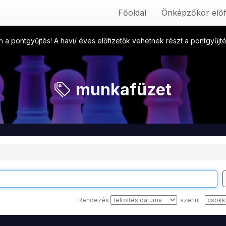
Főoldal
Önképzőkör előf
 a pontgyűjtés! A havi/ éves előfizetők vehetnek részt a pontgyűj
munkafüzet
Rendezés
szerint