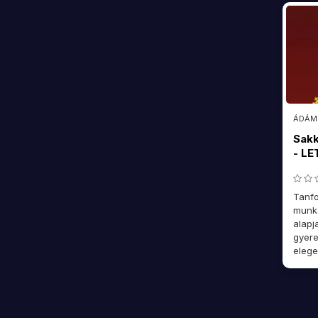
ÁDÁM
Sakk
- L
Tanfo
munka
alapj
gyere
elege