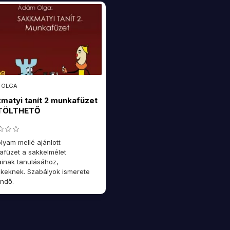
 OLGA
matyi tanít 2 munkafüzet
ETÖLTHETŐ
lyam mellé ajánlott
füzet a sakkelmélet
ainak tanulásához,
keknek. Szabályok ismerete
ndő.