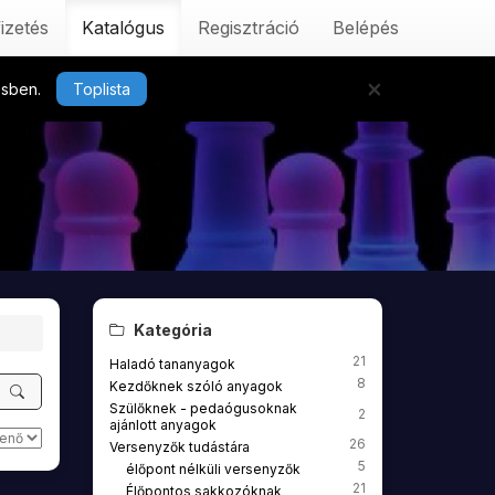
izetés
Katalógus
Regisztráció
Belépés
×
tésben.
Toplista
Kategória
21
Haladó tananyagok
8
Kezdőknek szóló anyagok
Szülőknek - pedaógusoknak
2
ajánlott anyagok
26
Versenyzők tudástára
5
élőpont nélküli versenyzők
21
Élőpontos sakkozóknak