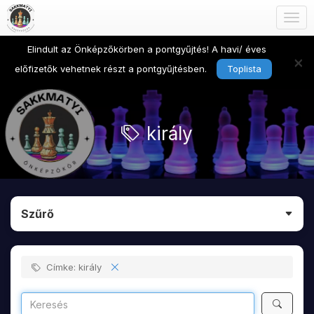
Togg
navig
Elindult az Önképzőkörben a pontgyűjtés! A havi/ éves
×
előfizetők vehetnek részt a pontgyűjtésben.
Toplista
király
Szűrő
Címke: király