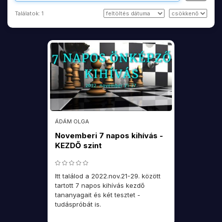
Találatok:
1
ÁDÁM OLGA
Novemberi 7 napos kihívás -
KEZDŐ szint
Itt találod a 2022.nov.21-29. között
tartott 7 napos kihívás kezdő
tananyagait és két tesztet -
tudáspróbát is.