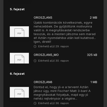
5. fejezet
OROSZLAN5
2 MB
Újabb kombinációk következnek, egyre
nehezebbek. De gyűjtöttünk motívumra
valót is. A megnyitásaidat rendszerbe
tesszük, és a mesteri játszma sem marad
el! Aztán nyomdahiba után kell kutatnod...
Igen, direkt!
Elérhető a(z) 29. napon
OROSZLAN5_MO
325 kB
Elérhető a(z) 30. napon
6. fejezet
OROSZLAN6
1 MB
Döntsd el, hogy jó-e a tervem! Aztán
játssz úgy, mint Fischer! Matt 3-ban! A
megnyitásokat folyatjuk, majd egy jó
nehéz rejtvénysor a végére...
Elérhető a(z) 36. napon