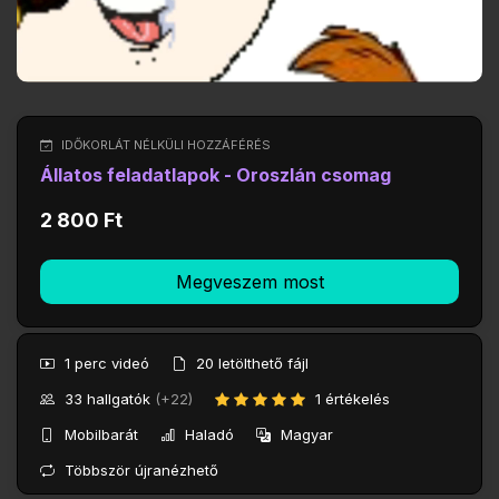
IDŐKORLÁT NÉLKÜLI HOZZÁFÉRÉS
Állatos feladatlapok - Oroszlán csomag
2 800 Ft
Megveszem most
1 perc
videó
20
letölthető fájl
33
hallgatók
(+22)
1 értékelés
Mobilbarát
Haladó
Magyar
Többször újranézhető