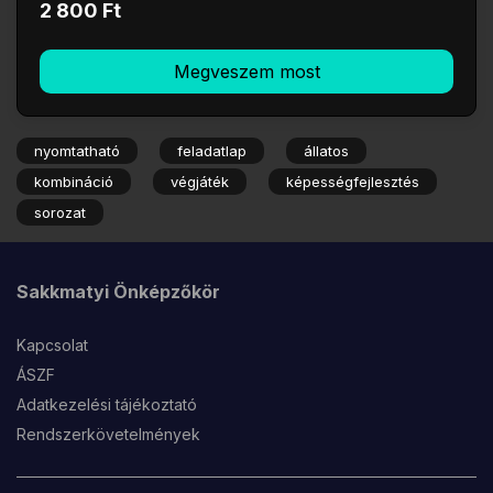
2 800 Ft
Megveszem most
nyomtatható
feladatlap
állatos
kombináció
végjáték
képességfejlesztés
sorozat
Sakkmatyi Önképzőkör
Kapcsolat
ÁSZF
Adatkezelési tájékoztató
Rendszerkövetelmények