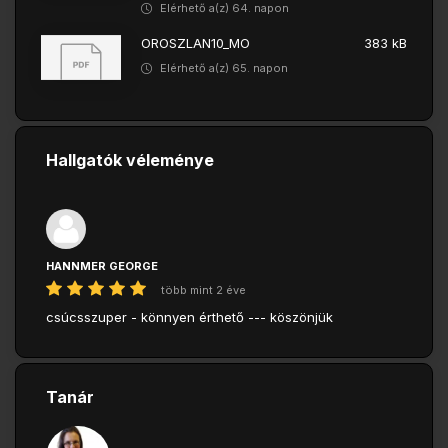
Elérhető a(z) 64. napon
OROSZLAN10_MO
383 kB
Elérhető a(z) 65. napon
Hallgatók véleménye
HANNMER GEORGE
több mint 2 éve
csúcsszuper - könnyen érthető --- köszönjük
Tanár