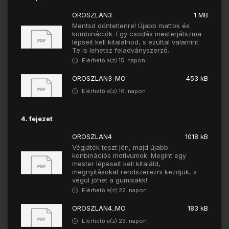
OROSZLAN3
1 MB
Mentsd döntetlenre! Újabb mattok és
kombinációk. Egy csodás mesterjátszma
lépseit kell kitalálnod, s ezúttal valamint
Te is lehetsz feladványszerző.
Elérhető a(z) 15. napon
OROSZLAN3_MO
453 kB
Elérhető a(z) 16. napon
4. fejezet
OROSZLAN4
1018 kB
Végjáték teszt jön, majd újabb
konbinációs motívumok. Megint egy
mester lépéseit kell kitaláld,
megnyitásokat rendszerezni kezdjük, s
végül jöhet a gumisakk!
Elérhető a(z) 22. napon
OROSZLAN4_MO
183 kB
Elérhető a(z) 23. napon