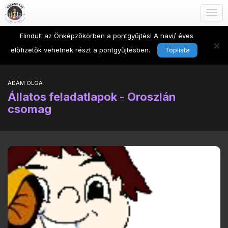
Togg
navig
Elindult az Önképzőkörben a pontgyűjtés! A havi/ éves
×
előfizetők vehetnek részt a pontgyűjtésben.
Toplista
ÁDÁM OLGA
Állatos feladatlapok - Oroszlán
csomag