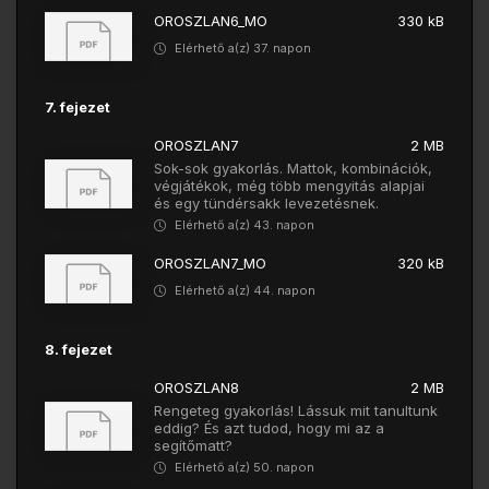
OROSZLAN6_MO
330 kB
Elérhető a(z) 37. napon
7. fejezet
OROSZLAN7
2 MB
Sok-sok gyakorlás. Mattok, kombinációk,
végjátékok, még több mengyitás alapjai
és egy tündérsakk levezetésnek.
Elérhető a(z) 43. napon
OROSZLAN7_MO
320 kB
Elérhető a(z) 44. napon
8. fejezet
OROSZLAN8
2 MB
Rengeteg gyakorlás! Lássuk mit tanultunk
eddig? És azt tudod, hogy mi az a
segítőmatt?
Elérhető a(z) 50. napon