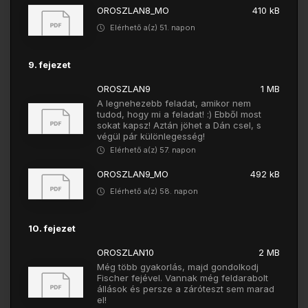
OROSZLAN8_MO
410 kB
Elérhető a(z) 51. napon
9. fejezet
OROSZLAN9
1 MB
A legnehezebb feladat, amikor nem
tudod, hogy mi a feladat! :) Ebből most
sokat kapsz! Aztán jöhet a Dán csel, s
végül pár különlegesség!
Elérhető a(z) 57. napon
OROSZLAN9_MO
492 kB
Elérhető a(z) 58. napon
10. fejezet
OROSZLAN10
2 MB
Még több gyakorlás, majd gondolkodj
Fischer fejével. Vannak még feldarabolt
állások és persze a záróteszt sem marad
el!