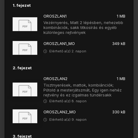
1. fejezet
OROSZLAN1
1 MB
Vezérnyerés, Matt 2 lépésben, nehezebb
kombinációk, sakk titkosírás és egyéb
különleges rejtvények
OROSZLAN1_MO
349 kB
Elérhető a(z) 2. napon
2. fejezet
OROSZLAN2
1 MB
Tisztnyerések, mattok, kombiánciók;
Pótold a mesterjátszmát, Egy igen nehéz
rejtvény és ez izgalmas tündérsakk
Elérhető a(z) 8. napon
OROSZLAN2_MO
330 kB
Elérhető a(z) 9. napon
3. fejezet