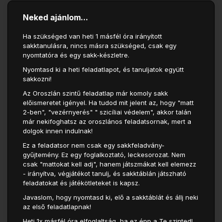
Neked ajánlom...
Ha szükséged van heti 1 másfél óra irányított
sakktanulásra, nincs másra szükséged, csak egy
nyomtatóra és egy sakk-készletre.
Nyomtasd ki a heti feladatlapot, és tanuljatok együtt
sakkozni!
Az Oroszlán szintű feladatlap már komoly sakk
előismeretet igényel. Ha tudod mit jelent az, hogy "matt
2-ben", "vezérnyerés" " szicíliai védelem", akkor talán
már nekifoghatsz az oroszlános feladatsornak, mert a
dolgok innen indulnak!
Ez a feladatsor nem csak egy sakkfeladvány-
gyűjtemény. Ez egy foglalkoztató, leckesorozat. Nem
csak "mattokat kell adj", hanem játszmákat kell elemezz
- irányítva, végjátékot tanulj, és sakktáblán játszható
feladatokat és játékötleteket is kapsz.
Javaslom, hogy nyomtasd ki, elő a sakktáblát és állj neki
az első feladatlapnak!
Heti 1x másfél óra elfoglaltság, ha ez épp a Te szinted!